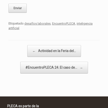
Etiquetado
desafíos laborales
,
EncuentroPLECA
,
inteligencia
artificial
.
Navegador de artículos
←
Actividad en la Feria del…
#EncuentroPLECA 24. El caso de…
→
PLECA es parte de la