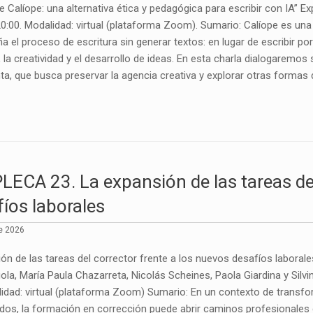
 Calíope: una alternativa ética y pedagógica para escribir con IA” Exp
20:00. Modalidad: virtual (plataforma Zoom). Sumario: Calíope es una in
el proceso de escritura sin generar textos: en lugar de escribir po
, la creatividad y el desarrollo de ideas. En esta charla dialogaremos
ta, que busca preservar la agencia creativa y explorar otras formas 
ECA 23. La expansión de las tareas del 
íos laborales
e 2026
ón de las tareas del corrector frente a los nuevos desafíos laborale
la, María Paula Chazarreta, Nicolás Scheines, Paola Giardina y Silvina
lidad: virtual (plataforma Zoom) Sumario: En un contexto de transfo
os, la formación en corrección puede abrir caminos profesionales di