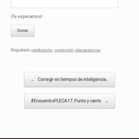
¡Te esperamos!
Etiquetado
celebración
,
corrección
,
plecapalooza
.
Navegador de artículos
←
Corregir en tiempos de inteligencia…
#EncuentroPLECA17. Punto y canto
→