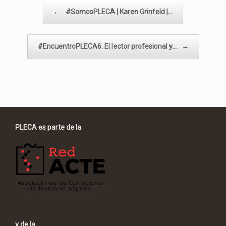
Navegador de artículos
←
#SomosPLECA | Karen Grinfeld |…
#EncuentroPLECA6. El lector profesional y…
→
PLECA es parte de la
y de la