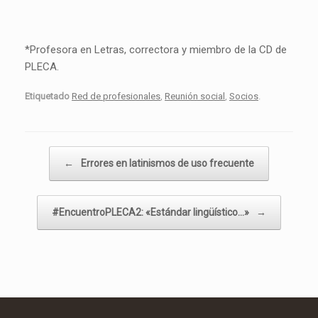
*Profesora en Letras, correctora y miembro de la CD de
PLECA.
Etiquetado
Red de profesionales
,
Reunión social
,
Socios
.
Navegador de artículos
←
Errores en latinismos de uso frecuente
#EncuentroPLECA2: «Estándar lingüístico…»
→