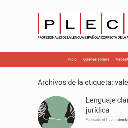
Saltar
al
contenido
Inicio
Quiénes somos
Necesit
Archivos de la etiqueta:
vale
Lenguaje clar
jurídica
Publicado el
1 de noviemb