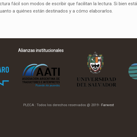
lectura fácil son modos de escribir que facilitan la lectura. Si bien 
 cuanto a quiénes están destinados y a cómo elaborarlos.
Alianzas institucionales
PLECA : Todos los derechos reservados @ 2019 -
Farwest