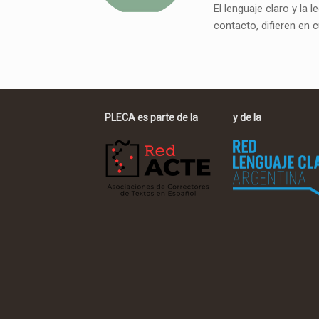
El lenguaje claro y la 
contacto, difieren en
PLECA es parte de la
y de la