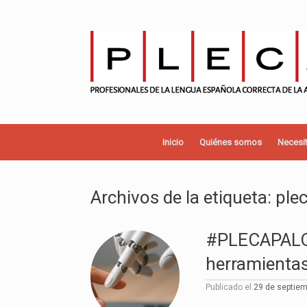
Saltar
al
contenido
Inicio
Quiénes somos
Necesit
Archivos de la etiqueta:
ple
#PLECAPALOOZ
herramientas 
Publicado el
29 de septie