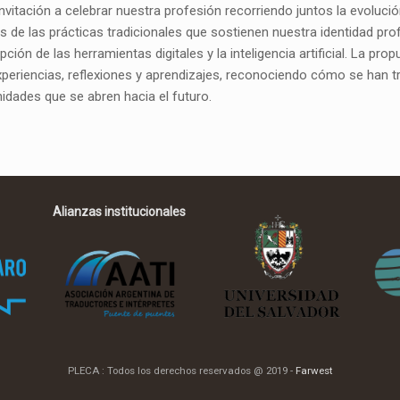
invitación a celebrar nuestra profesión recorriendo juntos la evoluci
s de las prácticas tradicionales que sostienen nuestra identidad pro
pción de las herramientas digitales y la inteligencia artificial. La pr
eriencias, reflexiones y aprendizajes, reconociendo cómo se han 
idades que se abren hacia el futuro.
Alianzas institucionales
PLECA : Todos los derechos reservados @ 2019 -
Farwest