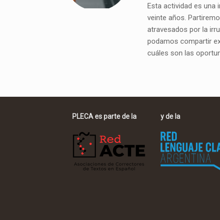
Esta actividad es una 
veinte años. Partiremo
atravesados por la irru
podamos compartir exp
cuáles son las oportun
PLECA es parte de la
y de la